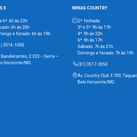
 II
MINAS COUNTRY
a 6ª: 6h às 22h
2ª: fechado
bado: 6h às 20h
3ª e 5ª: 9h às 17h
mingo e feriado: 6h às 19h
4ª: 9h às 22h
6ª: 9h às 17h
1) 3516-1000
Sábado: 7h às 21h
Domingo e feriado: 7h às 19h
. Bandeirantes, 2.323 – Serra –
lo Horizonte/MG
(31) 3517-3050
Av. Country Club 3.700, Taquari
Belo Horizonte/MG