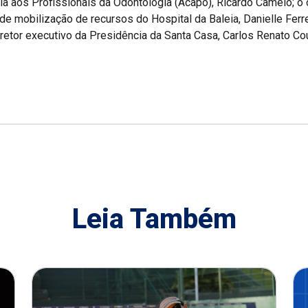
a aos Profissionais da Odontologia (Acapo), Ricardo Camelo; o 
 de mobilização de recursos do Hospital da Baleia, Danielle Ferr
diretor executivo da Presidência da Santa Casa, Carlos Renato Co
Leia Também