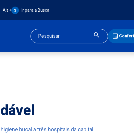
Atalho Alt + 3:
Alt +
Ir para a Busca
3
Confer
Buscar
udável
higiene bucal a três hospitais da capital