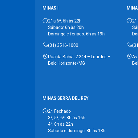
MINAS I
MINAS
2ª a 6ª: 6h às 22h
2ª 
Sábado: 6h às 20h
Sá
Domingo e feriado: 6h às 19h
Do
(31) 3516-1000
(3
Rua da Bahia, 2.244 – Lourdes –
Av
Belo Horizonte/MG
Be
MINAS SERRA DEL REY
2ª: Fechado
3ª, 5ª, 6ª: 8h às 16h
4ª: 8h às 22h
Sábado e domingo: 8h às 18h