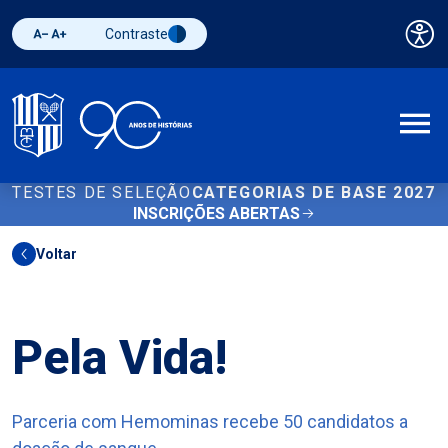
Contraste
Pai
Diminuir fonte
Aumentar fonte
Alternar contraste
A
TESTES DE SELEÇÃO
CATEGORIAS DE BASE 2027
INSCRIÇÕES ABERTAS
Voltar
Outros
Pela Vida!
Parceria com Hemominas recebe 50 candidatos a