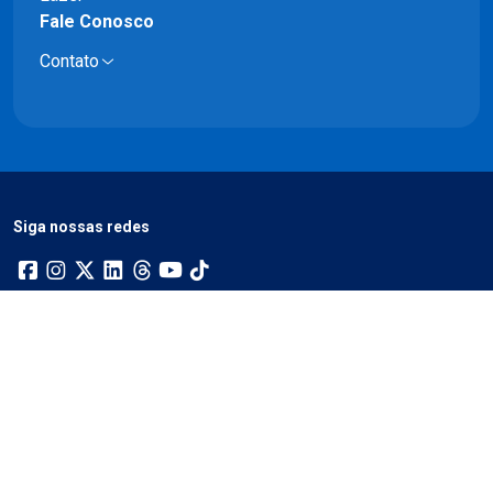
Fale Conosco
Contato
Siga nossas redes
Ouvidoria
(31) 3516-1370
ouvidoria@minastc.com.br
Atendimento presencial no 11º andar da Torre Administrativa, no
Minas I
De 2ª a 6ª, das 9h às 12h e das 14 às 18h30