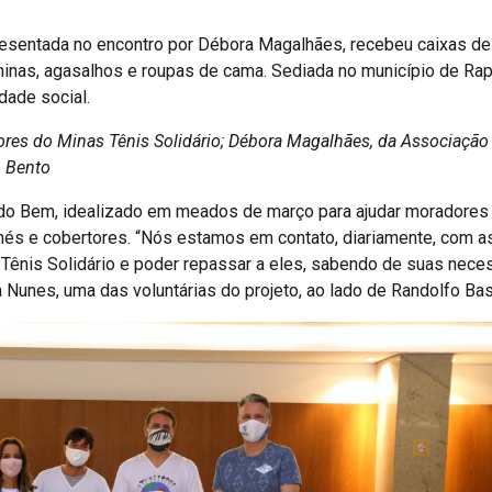
resentada no encontro por Débora Magalhães, recebeu caixas de
inas, agasalhos e roupas de cama. Sediada no município de Rapo
dade social.
res do Minas Tênis Solidário; Débora Magalhães, da Associação 
o Bento
o Bem, idealizado em meados de março para ajudar moradores 
onés e cobertores. “Nós estamos em contato, diariamente, com a
ênis Solidário e poder repassar a eles, sabendo de suas neces
a Nunes, uma das voluntárias do projeto, ao lado de Randolfo Ba