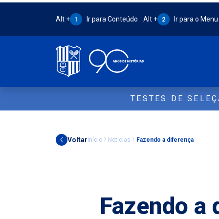
Atalho Alt + 1:
Atalho Alt + 2:
Alt +
Ir para Conteúdo
Alt +
Ir para o Menu
1
2
TESTES DE SELE
Voltar
Início
Notícias
Fazendo a diferença
Outros
Fazendo a 