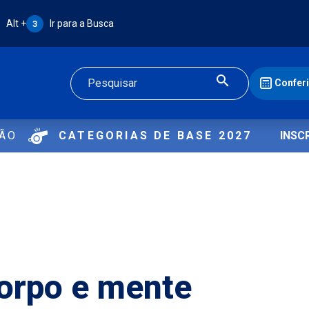
Atalho Alt + 3:
Alt +
Ir para a Busca
3
Confer
Buscar
ÇÃO
CATEGORIAS DE BASE 2027
INSC
corpo e mente