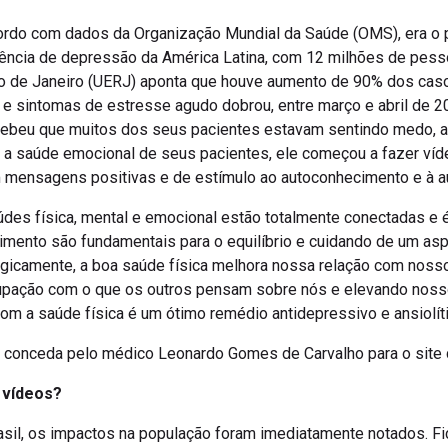
cordo com dados da Organização Mundial da Saúde (OMS), era o 
dência de depressão da América Latina, com 12 milhões de pess
io de Janeiro (UERJ) aponta que houve aumento de 90% dos cas
e sintomas de estresse agudo dobrou, entre março e abril de 2
cebeu que muitos dos seus pacientes estavam sentindo medo, a
a saúde emocional de seus pacientes, ele começou a fazer víde
 mensagens positivas e de estímulo ao autoconhecimento e à a
údes física, mental e emocional estão totalmente conectadas e é
cimento são fundamentais para o equilíbrio e cuidando de um a
ogicamente, a boa saúde física melhora nossa relação com nosso 
ação com o que os outros pensam sobre nós e elevando nosso 
com a saúde física é um ótimo remédio antidepressivo e ansiolític
a, conceda pelo médico Leonardo Gomes de Carvalho para o site
 vídeos?
sil, os impactos na população foram imediatamente notados. F