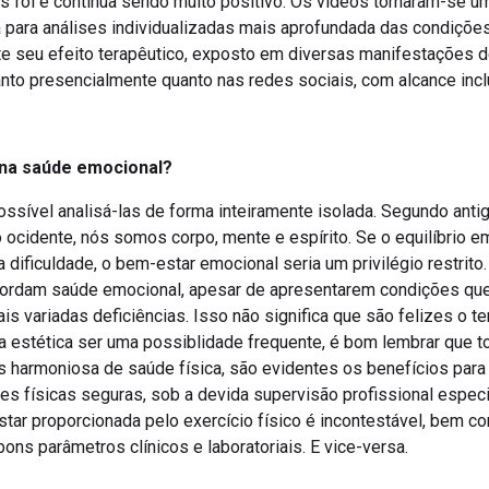
es foi e continua sendo muito positivo. Os vídeos tornaram-se 
a para análises individualizadas mais aprofundada das condiçõe
te seu efeito terapêutico, exposto em diversas manifestações 
to presencialmente quanto nas redes sociais, com alcance inclu
e na saúde emocional?
ssível analisá-las de forma inteiramente isolada. Segundo antig
 ocidente, nós somos corpo, mente e espírito. Se o equilíbrio 
ificuldade, o bem-estar emocional seria um privilégio restrito.
nsbordam saúde emocional, apesar de apresentarem condições 
is variadas deficiências. Isso não significa que são felizes o t
ia estética ser uma possiblidade frequente, é bom lembrar que 
 harmoniosa de saúde física, são evidentes os benefícios par
ades físicas seguras, sob a devida supervisão profissional espe
ar proporcionada pelo exercício físico é incontestável, bem c
ns parâmetros clínicos e laboratoriais. E vice-versa.