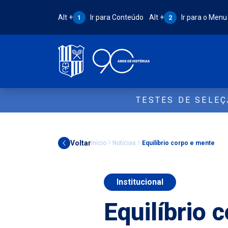
Atalho Alt + 1:
Atalho Alt + 2:
Alt +
Ir para Conteúdo
Alt +
Ir para o Menu
1
2
TESTES DE SELE
Voltar
Início
Notícias
Equilíbrio corpo e mente
Institucional
Equilíbrio 