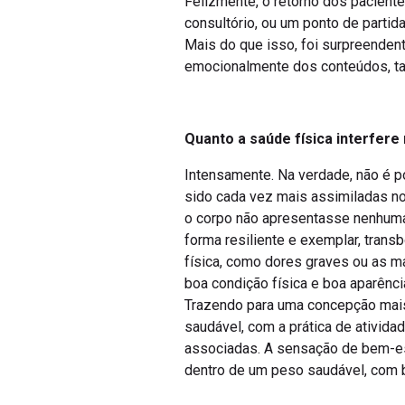
Felizmente, o retorno dos pacient
consultório, ou um ponto de partid
Mais do que isso, foi surpreenden
emocionalmente dos conteúdos, tan
Quanto a saúde física interfer
Intensamente. Na verdade, não é po
sido cada vez mais assimiladas no
o corpo não apresentasse nenhuma d
forma resiliente e exemplar, tra
física, como dores graves ou as ma
boa condição física e boa aparênc
Trazendo para uma concepção mais
saudável, com a prática de ativid
associadas. A sensação de bem-est
dentro de um peso saudável, com bo