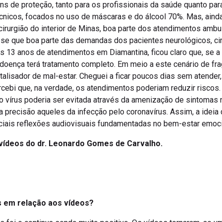
ns de proteção, tanto para os profissionais da saúde quanto par
cnicos, focados no uso de máscaras e do álcool 70%. Mas, aind
rurgião do interior de Minas, boa parte dos atendimentos ambul
u-se que boa parte das demandas dos pacientes neurológicos, cir
s 13 anos de atendimentos em Diamantina, ficou claro que, se a
oença terá tratamento completo. Em meio a este cenário de frag
lisador de mal-estar. Cheguei a ficar poucos dias sem atender,
cebi que, na verdade, os atendimentos poderiam reduzir riscos
o vírus poderia ser evitada através da amenização de sintomas 
precisão aqueles da infecção pelo coronavírus. Assim, a ideia
ciais reflexões audiovisuais fundamentadas no bem-estar emoci
 vídeos do dr. Leonardo Gomes de Carvalho.
es em relação aos vídeos?