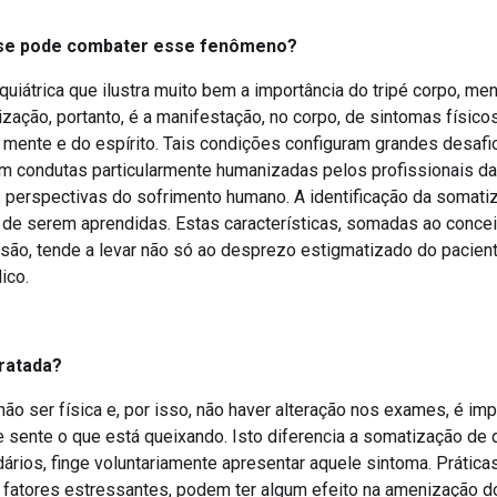
se pode combater esse fenômeno?
iátrica que ilustra muito bem a importância do tripé corpo, men
zação, portanto, é a manifestação, no corpo, de sintomas físicos
 mente e do espírito. Tais condições configuram grandes desafi
gem condutas particularmente humanizadas pelos profissionais 
perspectivas do sofrimento humano. A identificação da somatiz
eis de serem aprendidas. Estas características, somadas ao conc
são, tende a levar não só ao desprezo estigmatizado do pacient
ico.
ratada?
o ser física e, por isso, não haver alteração nos exames, é imp
te sente o que está queixando. Isto diferencia a somatização de
ários, finge voluntariamente apresentar aquele sintoma. Prática
fatores estressantes, podem ter algum efeito na amenização do