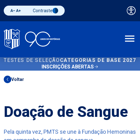
Contraste
Pai
Diminuir fonte
Aumentar fonte
Alternar contraste
A
TESTES DE SELEÇÃO
CATEGORIAS DE BASE 2027
INSCRIÇÕES ABERTAS
Voltar
Outros
Doação de Sangue
Pela quinta vez, PMTS se une à Fundação Hemoninas