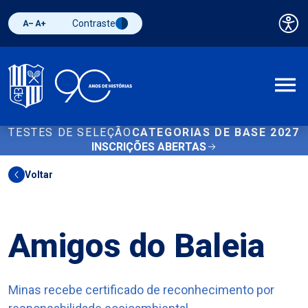
Contraste
Pai
Diminuir fonte
Aumentar fonte
Alternar contraste
A
TESTES DE SELEÇÃO
CATEGORIAS DE BASE 2027
INSCRIÇÕES ABERTAS
Voltar
Outros
Amigos do Baleia
Minas recebe certificado de reconhecimento por