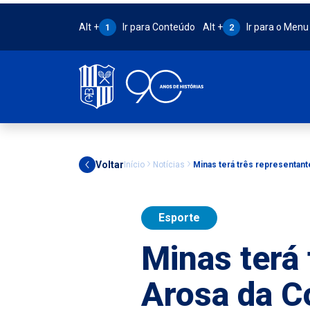
Atalho Alt + 1:
Atalho Alt + 2:
Alt +
Ir para Conteúdo
Alt +
Ir para o Menu
1
2
Voltar
Início
Notícias
Minas terá três representan
Esporte
Minas terá 
Arosa da C