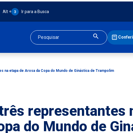
Atalho Alt + 3:
Alt +
Ir para a Busca
3
Confer
Buscar
tes na etapa de Arosa da Copa do Mundo de Ginástica de Trampolim
três representantes 
opa do Mundo de Gin