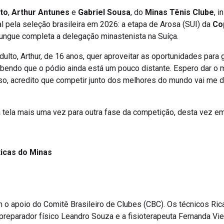
to
,
Arthur Antunes
e
Gabriel Sousa
, do
Minas Tênis Clube
, i
l pela seleção brasileira em 2026: a etapa de Arosa (SUI) da
Co
Rungue completa a delegação minastenista na Suíça.
lto, Arthur, de 16 anos, quer aproveitar as oportunidades para g
ndo que o pódio ainda está um pouco distante. Espero dar o 
o, acredito que competir junto dos melhores do mundo vai me d
 tela mais uma vez para outra fase da competição, desta vez em
ticas do Minas
 o apoio do Comitê Brasileiro de Clubes (CBC). Os técnicos Ric
 o preparador físico Leandro Souza e a fisioterapeuta Fernanda 