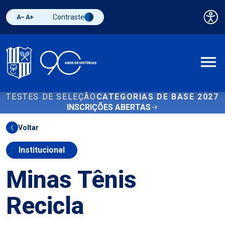
Contraste
Pai
Diminuir fonte
Aumentar fonte
Alternar contraste
A
TESTES DE SELEÇÃO
CATEGORIAS DE BASE 2027
INSCRIÇÕES ABERTAS
Voltar
Institucional
Minas Tênis
Recicla