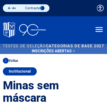
Contraste
Pai
Diminuir fonte
Aumentar fonte
Alternar contraste
A
TESTES DE SELEÇÃO
CATEGORIAS DE BASE 2027
INSCRIÇÕES ABERTAS
Voltar
Institucional
Minas sem
máscara