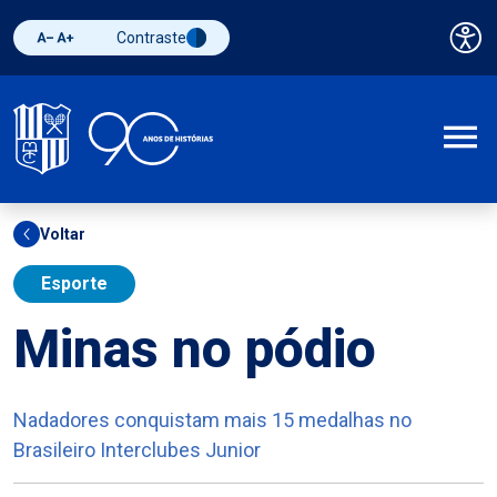
Contraste
Pai
Diminuir fonte
Aumentar fonte
Alternar contraste
A
Voltar
Esporte
Minas no pódio
Nadadores conquistam mais 15 medalhas no
Brasileiro Interclubes Junior