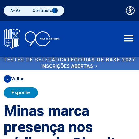
Contraste
Pai
Diminuir fonte
Aumentar fonte
Alternar contraste
A
TESTES DE SELEÇÃO
CATEGORIAS DE BASE 2027
INSCRIÇÕES ABERTAS
Voltar
Esporte
Minas marca
presença nos