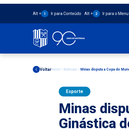
Atalho Alt + 1:
Atalho Alt + 2:
Alt +
Ir para Conteúdo
Alt +
Ir para o Menu
1
2
Voltar
Início
Notícias
Minas disputa a Copa do Mun
Esporte
Minas disp
Ginástica 