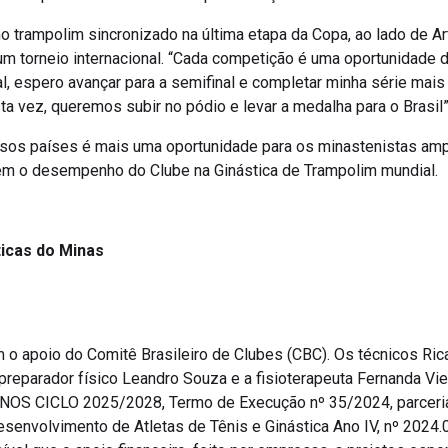
no trampolim sincronizado na última etapa da Copa, ao lado de A
m torneio internacional. “Cada competição é uma oportunidade de
l, espero avançar para a semifinal e completar minha série mais d
 vez, queremos subir no pódio e levar a medalha para o Brasil”
sos países é mais uma oportunidade para os minastenistas ampl
em o desempenho do Clube na Ginástica de Trampolim mundial.
ticas do Minas
 o apoio do Comitê Brasileiro de Clubes (CBC). Os técnicos Ric
 o preparador físico Leandro Souza e a fisioterapeuta Fernanda 
CICLO 2025/2028, Termo de Execução nº 35/2024, parceria M
senvolvimento de Atletas de Tênis e Ginástica Ano IV, nº 2024.
el que o apoio financeiro, feito por empresas, a projetos esp