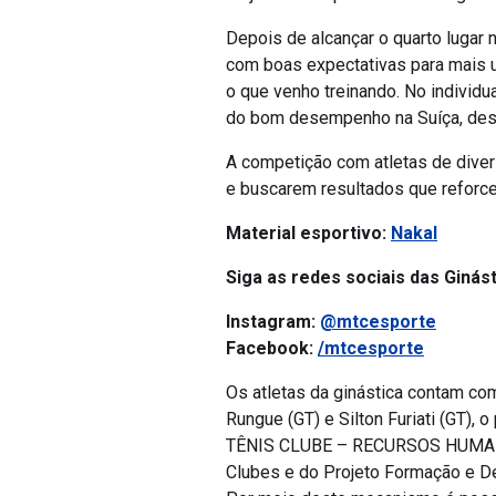
Depois de alcançar o quarto lugar 
com boas expectativas para mais u
o que venho treinando. No individua
do bom desempenho na Suíça, desta
A competição com atletas de diver
e buscarem resultados que reforc
Material esportivo:
Nakal
Siga as redes sociais das Ginás
Instagram:
@mtcesporte
Facebook:
/mtcesporte
Os atletas da ginástica contam com
Rungue (GT) e Silton Furiati (GT),
TÊNIS CLUBE – RECURSOS HUMANOS 
Clubes e do Projeto Formação e De
Por meio deste mecanismo é possív