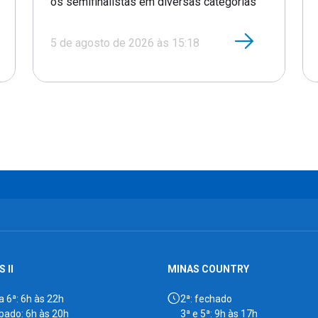
5 de agosto de 2026 às 15:18
 II
MINAS COUNTRY
a 6ª: 6h às 22h
2ª: fechado
bado: 6h às 20h
3ª e 5ª: 9h às 17h