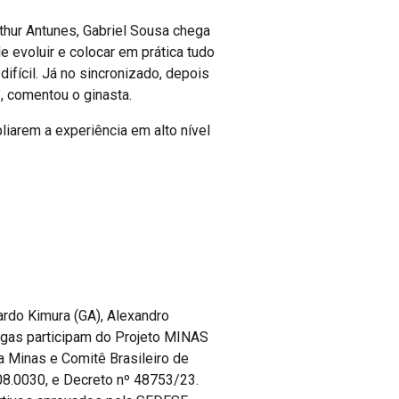
rthur Antunes, Gabriel Sousa chega
 evoluir e colocar em prática tudo
ifícil. Já no sincronizado, depois
, comentou o ginasta.
iarem a experiência em alto nível
ardo Kimura (GA), Alexandro
Viegas participam do Projeto MINAS
inas e Comitê Brasileiro de
08.0030, e Decreto nº 48753/23.
ortivos aprovados pela SEDESE,