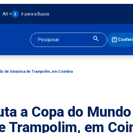
Atalho Alt + 3:
Alt +
Ir para a Busca
3
Confer
Buscar
do de Ginástica de Trampolim, em Coimbra
uta a Copa do Mundo
de Trampolim, em Co