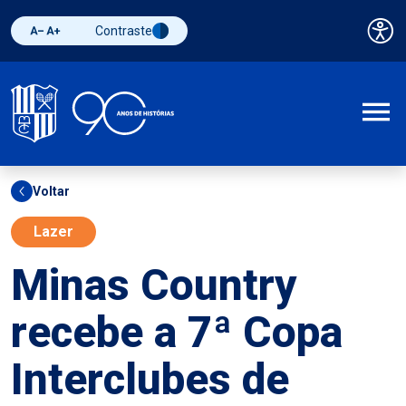
Contraste
Pai
Diminuir fonte
Aumentar fonte
Alternar contraste
A
Voltar
Lazer
Minas Country
recebe a 7ª Copa
Interclubes de