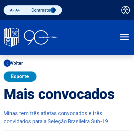
Contraste
Pai
Diminuir fonte
Aumentar fonte
Alternar contraste
A
Voltar
Esporte
Mais convocados
Minas tem três atletas convocados e três
convidados para a Seleção Brasileira Sub-19