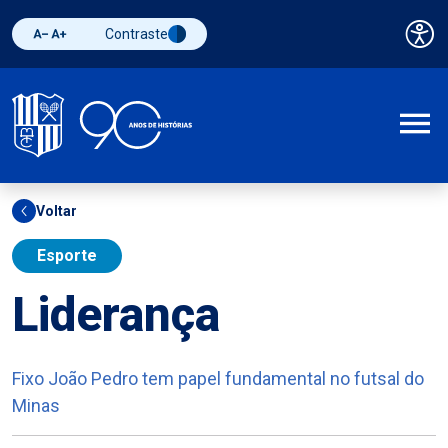
Contraste
Pai
Diminuir fonte
Aumentar fonte
Alternar contraste
A
Voltar
Esporte
Liderança
Fixo João Pedro tem papel fundamental no futsal do
Minas