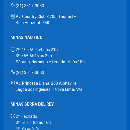
(31) 3517-3050
Av. Country Club 3.700, Taquaril –
Belo Horizonte/MG
MINAS NÁUTICO
2ª, 4ª e 6ª: 6h45 às 21h
3ª e 5ª: 6h45 às 22h
Sábado, domingo e feriado: 7h às 18h
(31) 3517-3000
Av. Princesa Diana, 200 Alphaville –
Lagoa dos Ingleses – Nova Lima/MG
MINAS SERRA DEL REY
2ª: Fechado
3ª, 5ª, 6ª: 8h às 16h
4ª: 8h às 22h