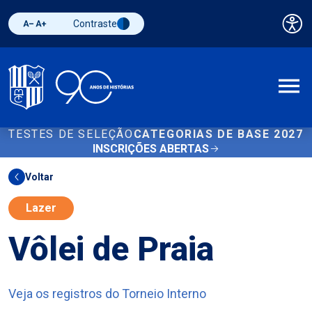
Contraste
Pai
Diminuir fonte
Aumentar fonte
Alternar contraste
A
TESTES DE SELEÇÃO
CATEGORIAS DE BASE 2027
INSCRIÇÕES ABERTAS
Voltar
Lazer
Vôlei de Praia
Veja os registros do Torneio Interno