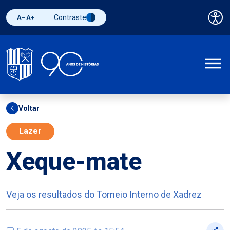
Contraste
Pai
Diminuir fonte
Aumentar fonte
Alternar contraste
A
Voltar
Lazer
Xeque-mate
Veja os resultados do Torneio Interno de Xadrez