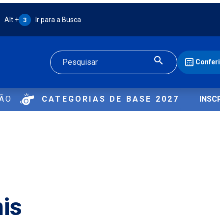
Atalho Alt + 3:
Alt +
Ir para a Busca
3
Confer
Buscar
ÇÃO
CATEGORIAS DE BASE 2027
INSC
is