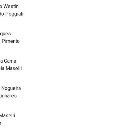
no Westin
do Poggiali
rques
a Pimenta
cia Gama
la Maselli
s Nogueira
Linhares
Maselli
a