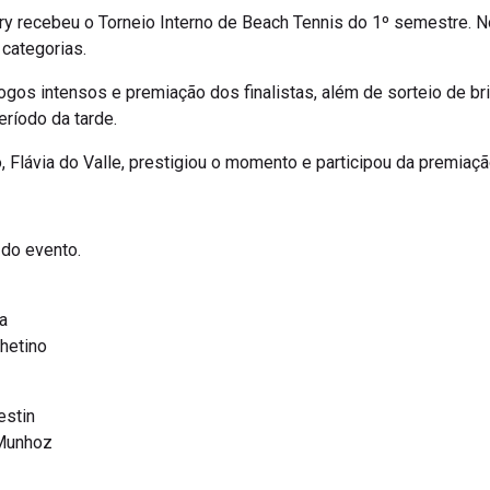
y recebeu o Torneio Interno de Beach Tennis do 1º semestre. No
 categorias.
ogos intensos e premiação dos finalistas, além de sorteio de b
ríodo da tarde.
, Flávia do Valle, prestigiou o momento e participou da premiaç
 do evento.
la
chetino
Westin
 Munhoz