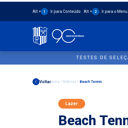
Atalho Alt + 1:
Atalho Alt + 2:
Alt +
Ir para Conteúdo
Alt +
Ir para o Menu
1
2
TESTES DE SELE
Voltar
Início
Notícias
Beach Tennis
Lazer
Beach Tenn