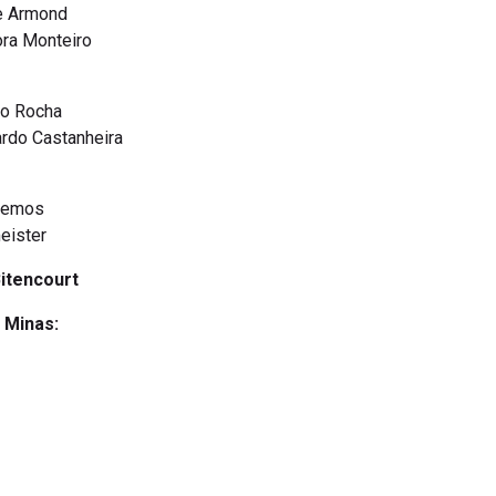
ne Armond
ora Monteiro
io Rocha
ardo Castanheira
 Lemos
meister
itencourt
o Minas: