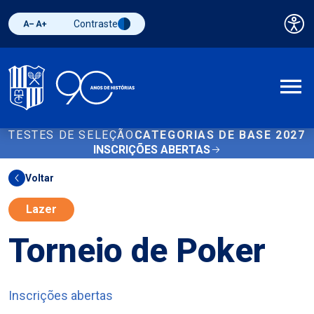
Contraste
Pai
Diminuir fonte
Aumentar fonte
Alternar contraste
A
TESTES DE SELEÇÃO
CATEGORIAS DE BASE 2027
INSCRIÇÕES ABERTAS
Voltar
Lazer
Torneio de Poker
Inscrições abertas