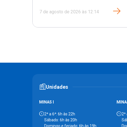
7 de agosto de 2026 às 12:14
Unidades
MINAS I
MINAS
2ª a 6ª: 6h às 22h
2ª 
Sábado: 6h às 20h
Sá
Domingo e feriado: 6h às 19h
Do