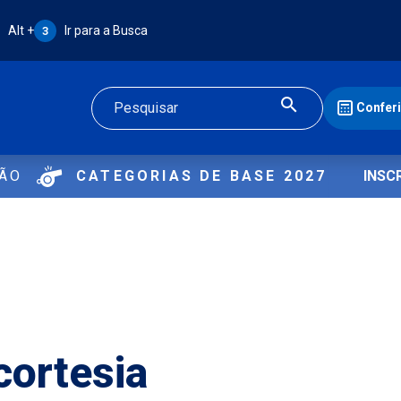
Atalho Alt + 3:
Alt +
Ir para a Busca
3
Confer
Buscar
ÇÃO
CATEGORIAS DE BASE 2027
INSC
cortesia