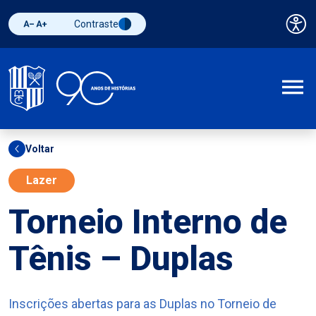
Contraste
Pai
Diminuir fonte
Aumentar fonte
Alternar contraste
A
Voltar
Lazer
Torneio Interno de
Tênis – Duplas
Inscrições abertas para as Duplas no Torneio de