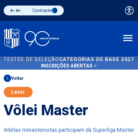
Contraste
Pai
Diminuir fonte
Aumentar fonte
Alternar contraste
A
TESTES DE SELEÇÃO
CATEGORIAS DE BASE 2027
INSCRIÇÕES ABERTAS
Voltar
Lazer
Vôlei Master
Atletas minastenistas participam da Superliga Master