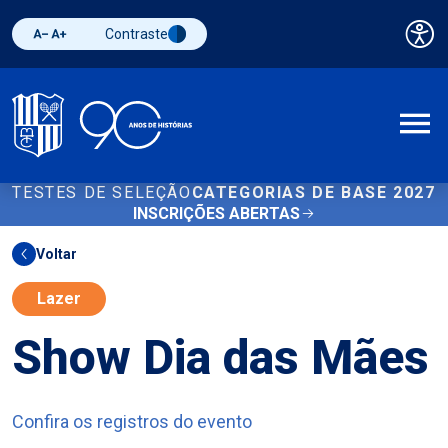
Contraste
Pai
Diminuir fonte
Aumentar fonte
Alternar contraste
A
TESTES DE SELEÇÃO
CATEGORIAS DE BASE 2027
INSCRIÇÕES ABERTAS
Voltar
Lazer
Show Dia das Mães
Confira os registros do evento