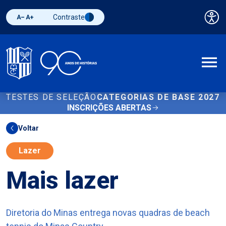
Contraste
Pai
Diminuir fonte
Aumentar fonte
Alternar contraste
A
TESTES DE SELEÇÃO
CATEGORIAS DE BASE 2027
INSCRIÇÕES ABERTAS
Voltar
Lazer
Mais lazer
Diretoria do Minas entrega novas quadras de beach