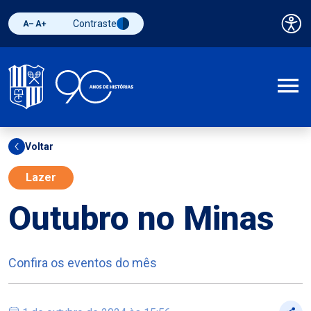
Contraste
Pai
Diminuir fonte
Aumentar fonte
Alternar contraste
A
Voltar
Lazer
Outubro no Minas
Confira os eventos do mês