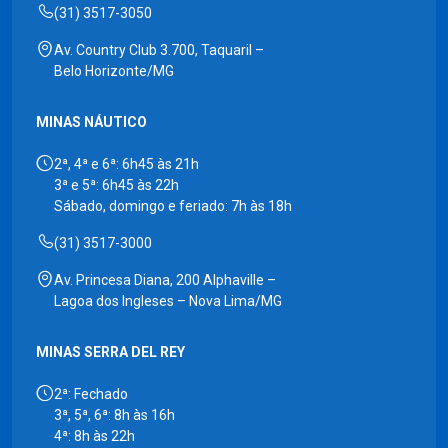
(31) 3517-3050
Av. Country Club 3.700, Taquaril –
Belo Horizonte/MG
MINAS NÁUTICO
2ª, 4ª e 6ª: 6h45 às 21h
3ª e 5ª: 6h45 às 22h
Sábado, domingo e feriado: 7h às 18h
(31) 3517-3000
Av. Princesa Diana, 200 Alphaville –
Lagoa dos Ingleses – Nova Lima/MG
MINAS SERRA DEL REY
2ª: Fechado
3ª, 5ª, 6ª: 8h às 16h
4ª: 8h às 22h