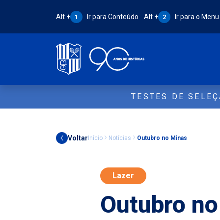
Atalho Alt + 1:
Atalho Alt + 2:
Alt +
Ir para Conteúdo
Alt +
Ir para o Menu
1
2
TESTES DE SELE
Voltar
Início
Notícias
Outubro no Minas
Lazer
Outubro no