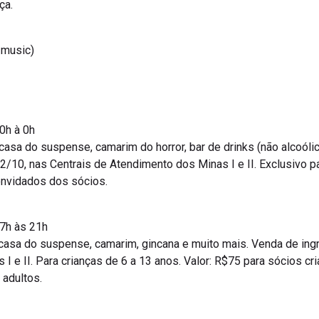
ça.
 music)
0h à 0h
casa do suspense, camarim do horror, bar de drinks (não alcoóli
 2/10, nas Centrais de Atendimento dos Minas I e II. Exclusivo p
nvidados dos sócios.
17h às 21h
casa do suspense, camarim, gincana e muito mais. Venda de ingr
I e II. Para crianças de 6 a 13 anos. Valor: R$75 para sócios c
adultos.