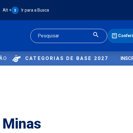
Atalho Alt + 3:
Alt +
Ir para a Busca
3
Confer
Buscar
ÇÃO
CATEGORIAS DE BASE 2027
INSC
 Minas