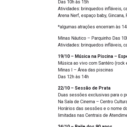
Das 10h às 15h
Atividades: brinquedos infláveis, c
Arena Nerf, espaço baby, Gincana, 
*algumas atrações encerram às 14h3
Minas Náutico – Parquinho Das 10
Atividades: brinquedos infláveis, c
19/10 – Música na Piscina – Esp
Música ao vivo com Santéro (rock e
Minas I – Área das piscinas
Das 12h às 14h
22/10 – Sessão de Prata
Duas sessões exclusivas para o pú
Na Sala de Cinema – Centro Cultu
Horários das sessões e o nome do 
limitadas nas Centrais de Atendimen
24/10 – Baile dos 90 anos