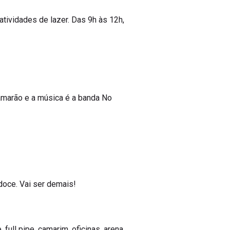
tividades de lazer. Das 9h às 12h,
amarão e a música é a banda No
 doce. Vai ser demais!
 full pipe, camarim, oficinas, arena