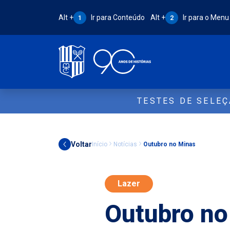
Atalho Alt + 1:
Atalho Alt + 2:
Alt +
Ir para Conteúdo
Alt +
Ir para o Menu
1
2
TESTES DE SELE
Voltar
Início
Notícias
Outubro no Minas
Lazer
Outubro no