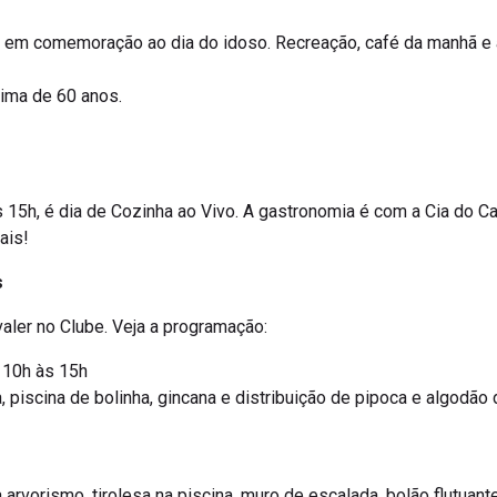
 em comemoração ao dia do idoso. Recreação, café da manhã e a
cima de 60 anos.
 15h, é dia de Cozinha ao Vivo. A gastronomia é com a Cia do C
mais!
s
 valer no Clube. Veja a programação:
 10h às 15h
, piscina de bolinha, gincana e distribuição de pipoca e algodão
arvorismo, tirolesa na piscina, muro de escalada, bolão flutuante,