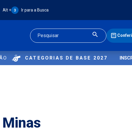
Atalho Alt + 3:
Alt +
Ir para a Busca
3
Confer
Buscar
ÇÃO
CATEGORIAS DE BASE 2027
INSC
 Minas