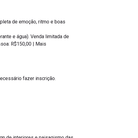
epleta de emoção, ritmo e boas
rante e água). Venda limitada de
essoa: R$150,00 | Mais
ecessário fazer inscrição.
gn de interiores e paisagismo das