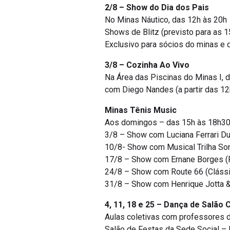
2/8 – Show do Dia dos Pais
No Minas Náutico, das 12h às 20h
Shows de Blitz (previsto para as 15
Exclusivo para sócios do minas e 
3/8 – Cozinha Ao Vivo
Na Área das Piscinas do Minas I, 
com Diego Nandes (a partir das 12h
Minas Tênis Music
Aos domingos – das 15h às 18h30 
3/8 – Show com Luciana Ferrari Du
10/8- Show com Musical Trilha Son
17/8 – Show com Ernane Borges (
24/8 – Show com Route 66 (Clássi
31/8 – Show com Henrique Jotta &
4, 11, 18 e 25 – Dança de Salão
Aulas coletivas com professores de
Salão de Festas da Sede Social – 