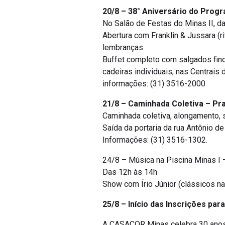
20/8 – 38° Aniversário do Prog
No Salão de Festas do Minas II, d
Abertura com Franklin & Jussara (
lembranças
Buffet completo com salgados finos
cadeiras individuais, nas Centrais 
informações: (31) 3516-2000
21/8 – Caminhada Coletiva – Pr
Caminhada coletiva, alongamento, 
Saída da portaria da rua Antônio d
Informações: (31) 3516-1302.
24/8 – Música na Piscina Minas I 
Das 12h às 14h
Show com Írio Júnior (clássicos na
25/8 – Início das Inscrições p
A CASACOR Minas celebra 30 anos c