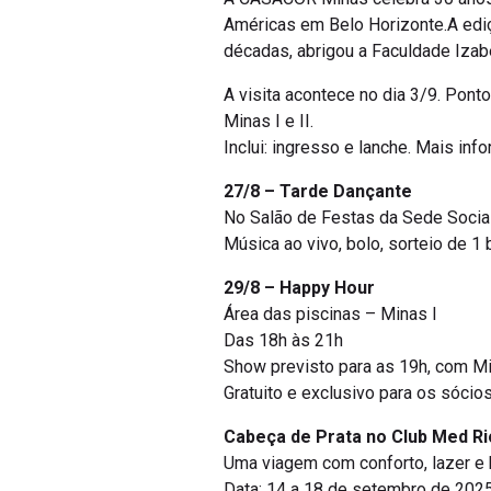
Américas em Belo Horizonte.A ediç
décadas, abrigou a Faculdade Izabe
A visita acontece no dia 3/9. Pont
Minas I e II.
Inclui: ingresso e lanche. Mais in
27/8 – Tarde Dançante
No Salão de Festas da Sede Social
Música ao vivo, bolo, sorteio de 1
29/8 – Happy Hour
Área das piscinas – Minas I
Das 18h às 21h
Show previsto para as 19h, com Mix
Gratuito e exclusivo para os sócio
Cabeça de Prata no Club Med Ri
Uma viagem com conforto, lazer e
Data: 14 a 18 de setembro de 2025 