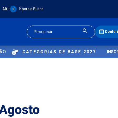
Atalho Alt + 3:
Alt +
Ir para a Busca
3
Confer
Buscar
ÇÃO
CATEGORIAS DE BASE 2027
INSC
 Agosto