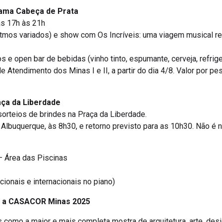
rama Cabeça de Prata
as 17h às 21h
ritmos variados) e show com Os Incríveis: uma viagem musical r
 e open bar de bebidas (vinho tinto, espumante, cerveja, refrige
de Atendimento dos Minas I e II, a partir do dia 4/8. Valor por p
aça da Liberdade
sorteios de brindes na Praça da Liberdade.
e Albuquerque, às 8h30, e retorno previsto para as 10h30. Não é n
– Área das Piscinas
cionais e internacionais no piano)
ara a CASACOR Minas 2025
omo a maior e mais completa mostra de arquitetura, arte, desi