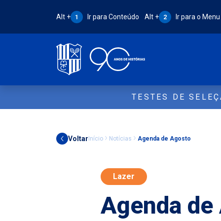
Atalho Alt + 1:
Atalho Alt + 2:
Alt +
Ir para Conteúdo
Alt +
Ir para o Menu
1
2
TESTES DE SELE
Voltar
Início
Notícias
Agenda de Agosto
Lazer
Agenda de