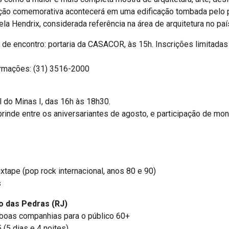
ão comemorativa acontecerá em uma edificação tombada pelo pa
la Hendrix, considerada referência na área de arquitetura no paí
o de encontro: portaria da CASACOR, às 15h. Inscrições limitada
formações: (31) 3516-2000
 do Minas I, das 16h às 18h30.
 brinde entre os aniversariantes de agosto, e participação de mon
tape (pop rock internacional, anos 80 e 90)
s
o das Pedras (RJ)
 boas companhias para o público 60+
(5 dias e 4 noites).