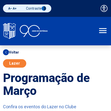
Contraste
Pai
Diminuir fonte
Aumentar fonte
Alternar contraste
A
Voltar
Lazer
Programação de
Março
Confira os eventos do Lazer no Clube