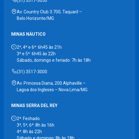
(31) 3517-3050
Av. Country Club 3.700, Taquaril –
Belo Horizonte/MG
MINAS NÁUTICO
2ª, 4ª e 6ª: 6h45 às 21h
3ª e 5ª: 6h45 às 22h
Sábado, domingo e feriado: 7h às 18h
(31) 3517-3000
Av. Princesa Diana, 200 Alphaville –
Lagoa dos Ingleses – Nova Lima/MG
MINAS SERRA DEL REY
2ª: Fechado
3ª, 5ª, 6ª: 8h às 16h
4ª: 8h às 22h
Sábado e domingo: 8h às 18h