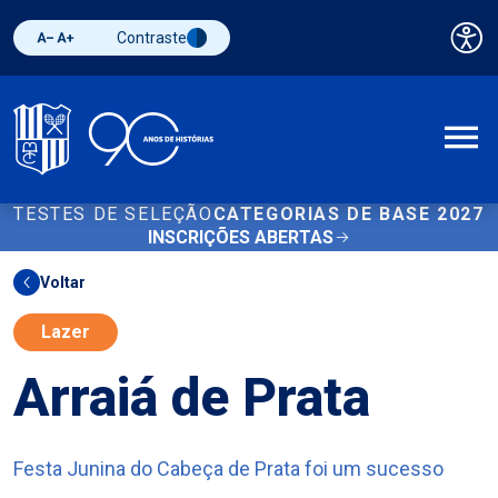
Contraste
Pai
Diminuir fonte
Aumentar fonte
Alternar contraste
A
TESTES DE SELEÇÃO
CATEGORIAS DE BASE 2027
INSCRIÇÕES ABERTAS
Voltar
Lazer
Arraiá de Prata
Festa Junina do Cabeça de Prata foi um sucesso