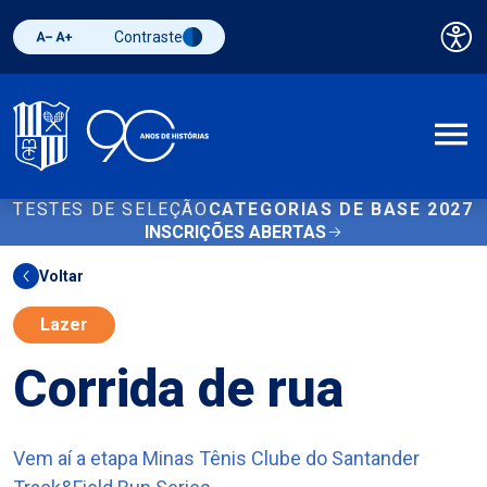
Contraste
Pai
Diminuir fonte
Aumentar fonte
Alternar contraste
A
TESTES DE SELEÇÃO
CATEGORIAS DE BASE 2027
INSCRIÇÕES ABERTAS
Voltar
Lazer
Corrida de rua
Vem aí a etapa Minas Tênis Clube do Santander