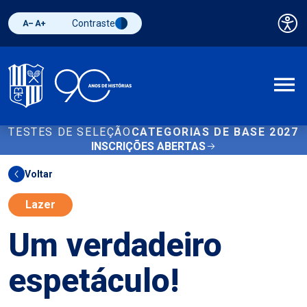
Contraste
Pai
Diminuir fonte
Aumentar fonte
Alternar contraste
A
TESTES DE SELEÇÃO
CATEGORIAS DE BASE 2027
INSCRIÇÕES ABERTAS
Voltar
Lazer
Um verdadeiro
espetáculo!