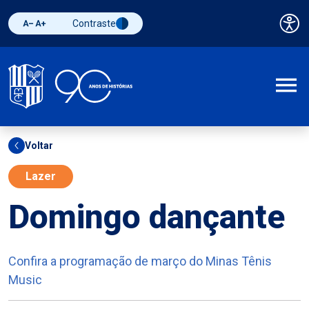
Contraste
Pai
Diminuir fonte
Aumentar fonte
Alternar contraste
A
Voltar
Lazer
Domingo dançante
Confira a programação de março do Minas Tênis
Music