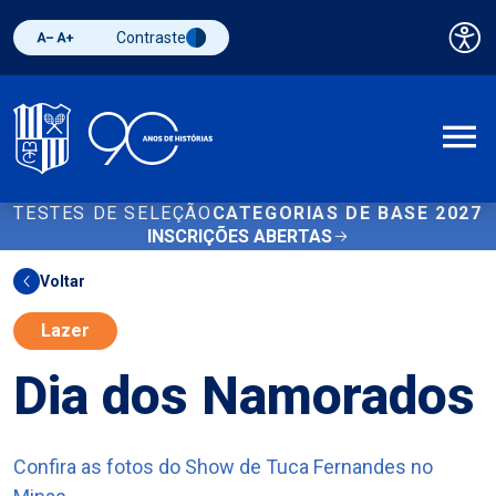
Contraste
Pai
Diminuir fonte
Aumentar fonte
Alternar contraste
A
TESTES DE SELEÇÃO
CATEGORIAS DE BASE 2027
INSCRIÇÕES ABERTAS
Voltar
Lazer
Dia dos Namorados
Confira as fotos do Show de Tuca Fernandes no