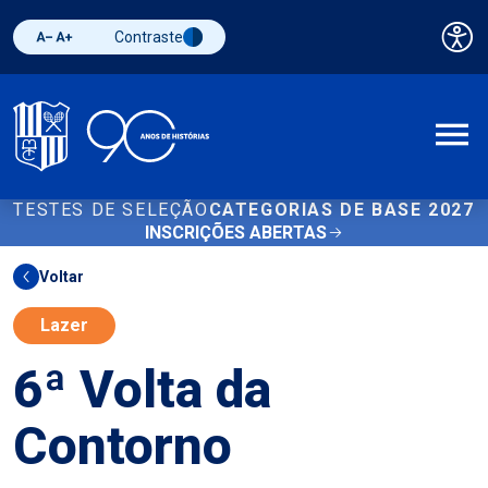
Contraste
Pai
Diminuir fonte
Aumentar fonte
Alternar contraste
A
TESTES DE SELEÇÃO
CATEGORIAS DE BASE 2027
INSCRIÇÕES ABERTAS
Voltar
Lazer
6ª Volta da
Contorno