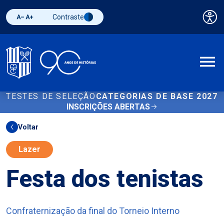
Contraste
Pai
Diminuir fonte
Aumentar fonte
Alternar contraste
A
TESTES DE SELEÇÃO
CATEGORIAS DE BASE 2027
INSCRIÇÕES ABERTAS
Voltar
Lazer
Festa dos tenistas
Confraternização da final do Torneio Interno