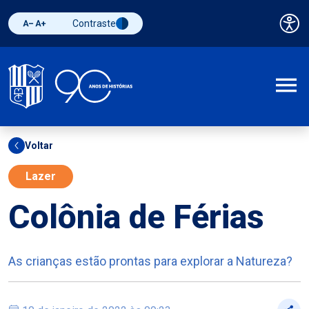
Contraste
Pai
Diminuir fonte
Aumentar fonte
Alternar contraste
A
Voltar
Lazer
Colônia de Férias
As crianças estão prontas para explorar a Natureza?