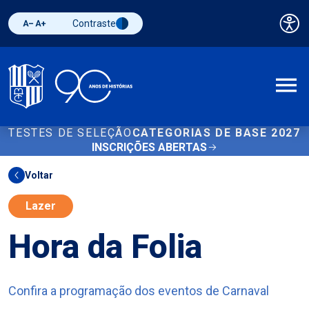
Contraste
Pai
Diminuir fonte
Aumentar fonte
Alternar contraste
A
TESTES DE SELEÇÃO
CATEGORIAS DE BASE 2027
INSCRIÇÕES ABERTAS
Voltar
Lazer
Hora da Folia
Confira a programação dos eventos de Carnaval