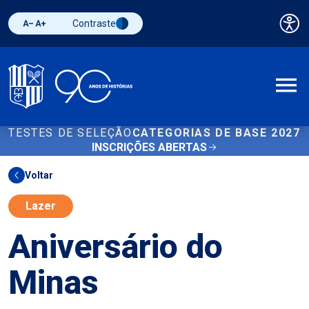
Contraste
Pai
Diminuir fonte
Aumentar fonte
Alternar contraste
A
TESTES DE SELEÇÃO
CATEGORIAS DE BASE 2027
INSCRIÇÕES ABERTAS
Voltar
Lazer
Aniversário do
Minas