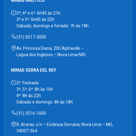
MINAS NÁUTICO
2ª, 4ª e 6ª: 6h45 às 21h
3ª e 5ª: 6h45 às 22h
Sábado, domingo e feriado: 7h às 18h
(31) 3517-3000
Av. Princesa Diana, 200 Alphaville –
Lagoa dos Ingleses – Nova Lima/MG
MINAS SERRA DEL REY
2ª: Fechado
3ª, 5ª, 6ª: 8h às 16h
4ª: 8h às 22h
Sábado e domingo: 8h às 18h
(31) 3516-1000
R. Araras, s/n – Estância Serrana, Nova Lima – MG,
34007-364