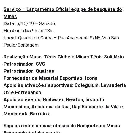
Serviço – Lançamento Oficial equipe de basquete do
Minas
Data:
5/10/19 – Sábado.
Horário:
das 9h às 18h.
Local:
Quadra do Coroa – Rua Anacreont, S/Nº. Vila São
Paulo/Contagem
Realização Minas Tênis Clube e Minas Tênis Solidário
Patrocinador:
CVC
Patrocinador: Quatree
Fornecedor de Material Esportivo: Icone
Apoio às ativações esportivas: Coleguium, Lavanderia
O2 e Fortebanco
Apoio ao evento: Budwiser, Newton, Instituto
Macunaíma, Academia da Rua, Rap Basquete da Vila e
Movimenta Barreiro.
Siga as redes sociais oficiais do Basquete do Minas:
Facebook:
/mtcbasquete