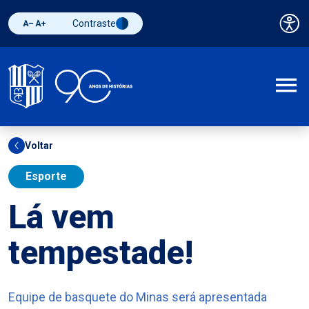
Contraste
Pai
Diminuir fonte
Aumentar fonte
Alternar contraste
A
Voltar
Esporte
Lá vem
tempestade!
Equipe de basquete do Minas será apresentada