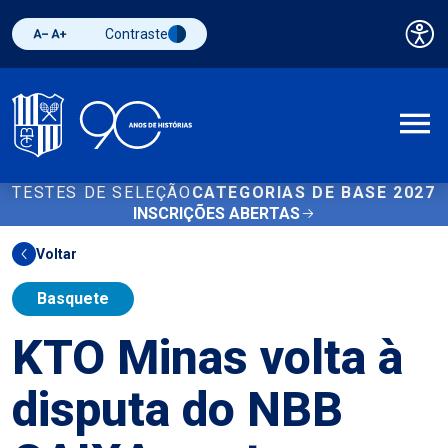
Contraste
Pai
Diminuir fonte
Aumentar fonte
Alternar contraste
A
TESTES DE SELEÇÃO
CATEGORIAS DE BASE 2027
INSCRIÇÕES ABERTAS
Voltar
Basquete
KTO Minas volta à
disputa do NBB