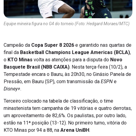
Equipe mineira figura no G4 do torneio (Foto: Hedgard Moraes/MTC)
Campeão da
Copa Super 8 2026
e garantido nas quartas de
final da
Basketball Champions League Americas (BCLA)
,
o
KTO Minas
volta as atenções para a disputa do
Novo
Basquete Brasil (NBB CAIXA)
. Nesta terça-feira (10/2), a
Tempestade encara o Bauru, às 20h30, no Ginásio Panela de
Pressão, em Bauru (SP), com transmissão da
ESPN
e
Disney+
.
Terceiro colocado na tabela de classificação, o time
minastenista tem campanha de 19 vitórias e quatro derrotas,
um aproveitamento de 82,6%. Os paulistas, por outro lado,
estão na 11ª posição (13-12). No primeiro turno, vitória do
KTO Minas por 94 a 88, na
Arena UniBH
.