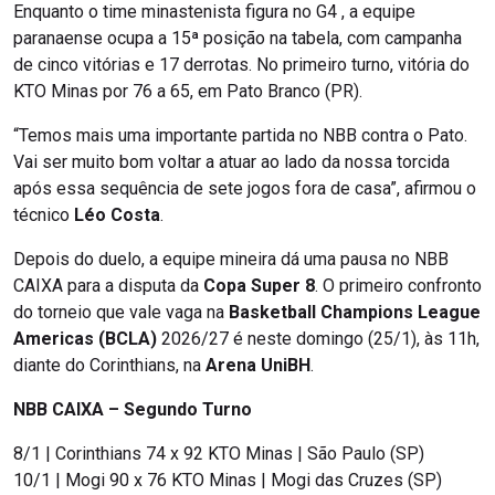
Enquanto o time minastenista figura no G4 , a equipe
paranaense ocupa a 15ª posição na tabela, com campanha
de cinco vitórias e 17 derrotas. No primeiro turno, vitória do
KTO Minas por 76 a 65, em Pato Branco (PR).
“Temos mais uma importante partida no NBB contra o Pato.
Vai ser muito bom voltar a atuar ao lado da nossa torcida
após essa sequência de sete jogos fora de casa”, afirmou o
técnico
Léo Costa
.
Depois do duelo, a equipe mineira dá uma pausa no NBB
CAIXA para a disputa da
Copa Super 8
. O primeiro confronto
do torneio que vale vaga na
Basketball Champions League
Americas (BCLA)
2026/27 é neste domingo (25/1), às 11h,
diante do Corinthians, na
Arena UniBH
.
NBB CAIXA – Segundo Turno
8/1 | Corinthians 74 x 92 KTO Minas | São Paulo (SP)
10/1 | Mogi 90 x 76 KTO Minas | Mogi das Cruzes (SP)