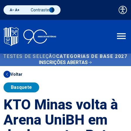
Contraste
Pai
Diminuir fonte
Aumentar fonte
Alternar contraste
A
TESTES DE SELEÇÃO
CATEGORIAS DE BASE 2027
INSCRIÇÕES ABERTAS
Voltar
Basquete
KTO Minas volta à
Arena UniBH em