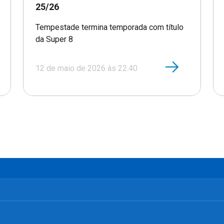
25/26
Tempestade termina temporada com título
da Super 8
12 de maio de 2026 às 22:40
 II
MINAS COUNTRY