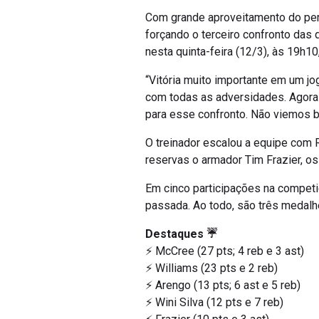
Com grande aproveitamento do per
forçando o terceiro confronto das 
nesta quinta-feira (12/3), às 19h10
“Vitória muito importante em um jo
com todas as adversidades. Agora 
para esse confronto. Não viemos bu
O treinador escalou a equipe com R
reservas o armador Tim Frazier, os
Em cinco participações na competi
passada. Ao todo, são três medal
Destaques ☔
⚡️ McCree (27 pts; 4 reb e 3 ast)
⚡️ Williams (23 pts e 2 reb)
⚡️ Arengo (13 pts; 6 ast e 5 reb)
⚡️ Wini Silva (12 pts e 7 reb)
⚡️ Frazier (10 pts e 3 ast)