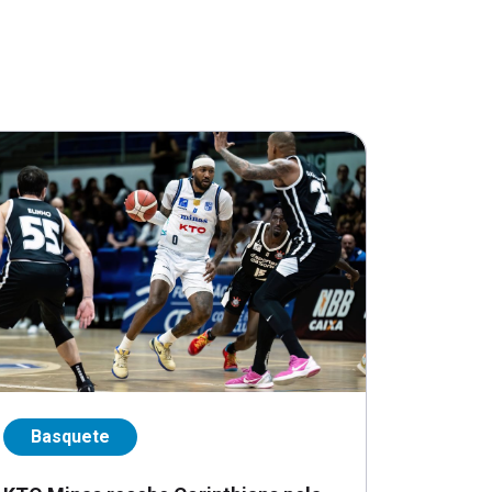
Basquete
KTO Minas recebe Corinthians pela