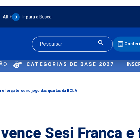
Atalho Alt + 3:
Alt +
Ir para a Busca
3
Confer
Buscar
ÇÃO
CATEGORIAS DE BASE 2027
INSC
e força terceiro jogo das quartas da BCLA
vence Sesi Franca e 