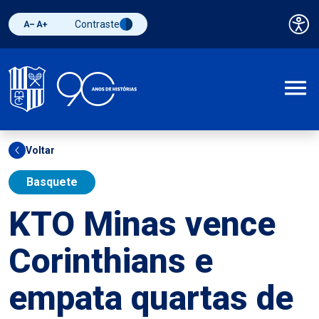
Contraste
Pai
Diminuir fonte
Aumentar fonte
Alternar contraste
A
Voltar
Basquete
KTO Minas vence
Corinthians e
empata quartas de