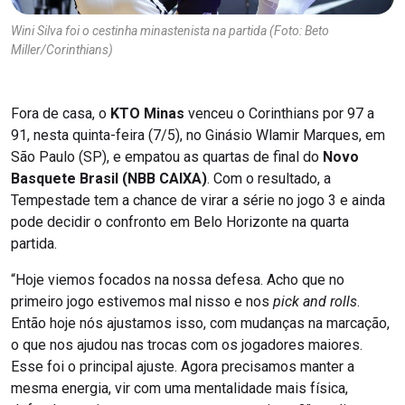
Wini Silva foi o cestinha minastenista na partida (Foto: Beto
Miller/Corinthians)
Fora de casa, o
KTO Minas
venceu o Corinthians por 97 a
91, nesta quinta-feira (7/5), no Ginásio Wlamir Marques, em
São Paulo (SP), e empatou as quartas de final do
Novo
Basquete Brasil (NBB CAIXA)
. Com o resultado, a
Tempestade tem a chance de virar a série no jogo 3 e ainda
pode decidir o confronto em Belo Horizonte na quarta
partida.
“Hoje viemos focados na nossa defesa. Acho que no
primeiro jogo estivemos mal nisso e nos
pick and rolls
.
Então hoje nós ajustamos isso, com mudanças na marcação,
o que nos ajudou nas trocas com os jogadores maiores.
Esse foi o principal ajuste. Agora precisamos manter a
mesma energia, vir com uma mentalidade mais física,