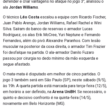
defender e criar vantagens no ataque no jogo 3″, analisou o
ala
Jordan Williams
.
O técnico
Léo Costa
escalou a equipe com Ricardo Fischer,
Juan Pablo Arengo, Jordan Williams, Rafael Rachel e Wini
Silva. Saíram do banco de reservas o armador Lucas
Rodríguez, os alas Erik McCree, Yuri Neptune e Fernando
Fernandes, além do pivô Alexandre Paranhos. Com lesão
muscular na posterior da coxa direita, o armador Tim Frazier
foi desfalque na partida. O ala-armador Danilo Fuzaro
passou por cirurgia no dedo mínimo da mão esquerda e
segue afastado.
O mata-mata é disputado em melhor de cinco partidas. O
jogo 3 também será em São Paulo (SP), neste sábado (9/5),
às 19h. A quarta partida está marcada para terça-feira (12/5),
em horário a ser definido, na
Arena UniBH
. Se necessário, o
quinto e decisivo confronto é na quinta-feira (14/5),
novamente em Belo Horizonte (MG).