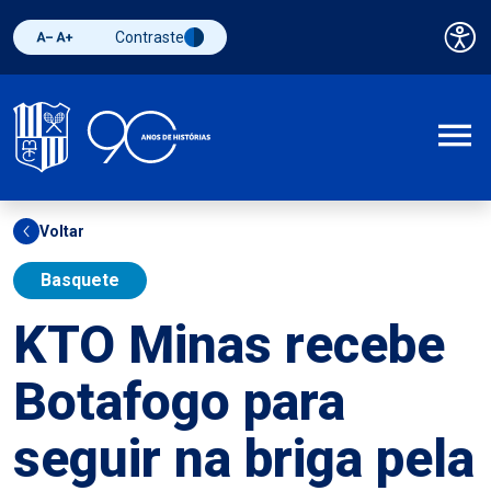
Contraste
Pai
Diminuir fonte
Aumentar fonte
Alternar contraste
A
Voltar
Basquete
KTO Minas recebe
Botafogo para
seguir na briga pela