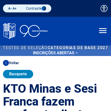
Contraste
Pai
Diminuir fonte
Aumentar fonte
Alternar contraste
A
TESTES DE SELEÇÃO
CATEGORIAS DE BASE 2027
INSCRIÇÕES ABERTAS
Voltar
Basquete
KTO Minas e Sesi
Franca fazem