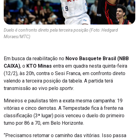
Duelo é confronto direto pela terceira posição (Foto: Hedgard
Moraes/MTC)
Em busca da reabilitação no
Novo Basquete Brasil (NBB
CAIXA)
, o
KTO Minas
entra em quadra nesta quinta-feira
(12/2), às 20h, contra o Sesi Franca, em confronto direto
valendo a terceira posição da tabela. A partida terá
transmissão ao vivo pelo
sportv
.
Mineiros e paulistas têm a exata mesma campanha: 19
vitórias e cinco derrotas. A Tempestade fica à frente na
classificação (3ª lugar) pois venceu o duelo do primeiro
turno por 86 a 70, em Belo Horizonte.
“Precisamos retomar o caminho das vitórias. Isso passa