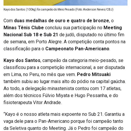
Kayo dos Santos (100kg) foi campeão do Meio Pesado (Foto: Anderson Neves/CBJ)
Com
duas medalhas de ouro e quatro de bronze
, o
Minas Tênis Clube
concluiu sua participação no
Meeting
Nacional Sub 18 e Sub 21
de judô, disputado no último fim
de semana, em Porto Alegre. A competição conta pontos na
classificação para o
Campeonato Pan-Americano
.
Kayo dos Santos
, campeão da categoria meio-pesado, se
classificou para a competição internacional, a ser disputada
em Lima, no Peru, no mês que vem.
Pedro Mitsuaki
também subiu ao lugar mais alto do pódio na capital gaúcha.
Ao todo, a delegação minastenista contou com 17 atletas,
além dos técnicos Fúlvio Miyata e Hugo Pessanha, e do
fisioterapeuta Vitor Andrade.
“Kayo é o nosso atleta mais expoente no Sub 21. Garantiu a
vaga dele para o Pan-Americano porque foi campeão tanto
da Seletiva quanto do Meeting. Já o Pedro foi campeão do