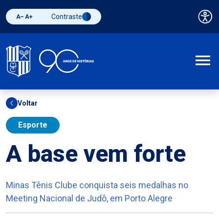
Contraste
Pai
Diminuir fonte
Aumentar fonte
Alternar contraste
A
Voltar
Esporte
A base vem forte
Minas Tênis Clube conquista seis medalhas no
Meeting Nacional de Judô, em Porto Alegre