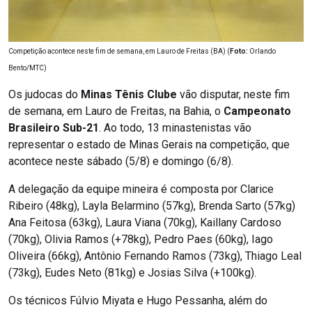
Competição acontece neste fim de semana, em Lauro de Freitas (BA) (
Foto:
Orlando
Bento/MTC)
Os judocas do
Minas Tênis Clube
vão disputar, neste fim
de semana, em Lauro de Freitas, na Bahia, o
Campeonato
Brasileiro Sub-21
. Ao todo, 13 minastenistas vão
representar o estado de Minas Gerais na competição, que
acontece neste sábado (5/8) e domingo (6/8).
A delegação da equipe mineira é composta por Clarice
Ribeiro (48kg), Layla Belarmino (57kg), Brenda Sarto (57kg)
Ana Feitosa (63kg), Laura Viana (70kg), Kaillany Cardoso
(70kg), Olivia Ramos (+78kg), Pedro Paes (60kg), Iago
Oliveira (66kg), Antônio Fernando Ramos (73kg), Thiago Leal
(73kg), Eudes Neto (81kg) e Josias Silva (+100kg).
Os técnicos Fúlvio Miyata e Hugo Pessanha, além do