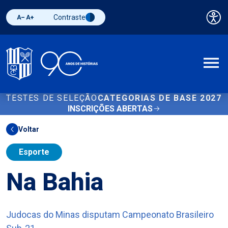
Contraste
Pai
Diminuir fonte
Aumentar fonte
Alternar contraste
A
TESTES DE SELEÇÃO
CATEGORIAS DE BASE 2027
INSCRIÇÕES ABERTAS
Voltar
Esporte
Na Bahia
Judocas do Minas disputam Campeonato Brasileiro