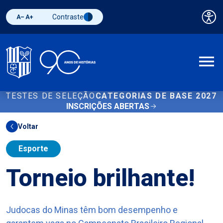
Contraste
Pai
Diminuir fonte
Aumentar fonte
Alternar contraste
A
TESTES DE SELEÇÃO
CATEGORIAS DE BASE 2027
INSCRIÇÕES ABERTAS
Voltar
Esporte
Torneio brilhante!
Judocas do Minas têm bom desempenho e