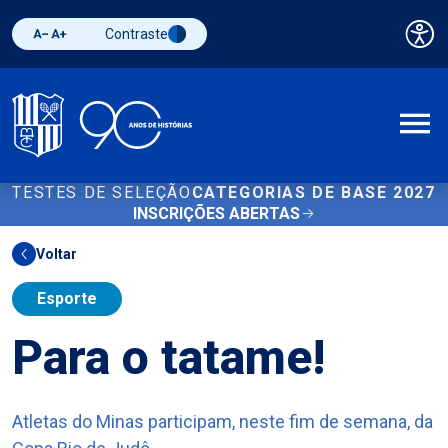
Contraste
Pai
Diminuir fonte
Aumentar fonte
Alternar contraste
A
TESTES DE SELEÇÃO
CATEGORIAS DE BASE 2027
INSCRIÇÕES ABERTAS
Voltar
Esporte
Para o tatame!
Atletas do Minas participam, neste fim de semana, da